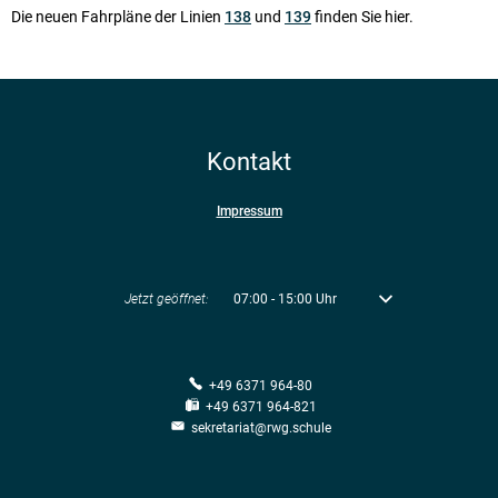
Die neuen Fahrpläne der Linien
138
und
139
finden Sie hier.
Kontakt
Impressum
Klicken, um weitere Öffnungs- oder Schließzeiten auszublenden
Jetzt geöffnet:
07:00
-
15:00
Uhr
Von 07:00 bis 15:00 U
+49 6371 964-80
+49 6371 964-821
sekretariat@rwg.schule