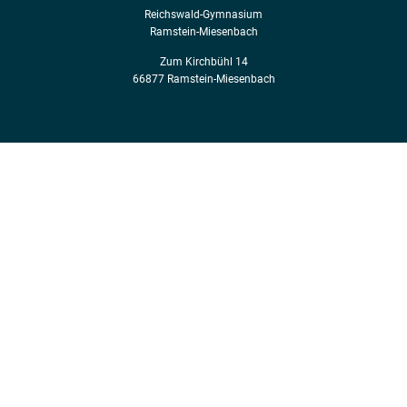
Reichswald-Gymnasium
Ramstein-Miesenbach
Zum Kirchbühl 14
66877 Ramstein-Miesenbach