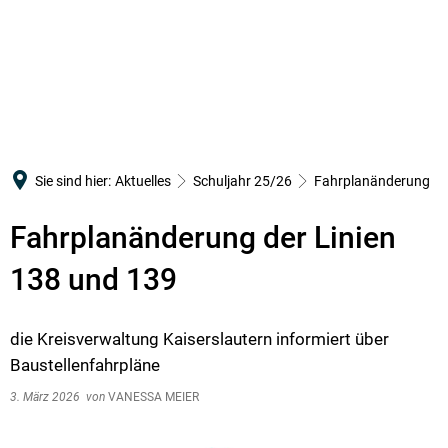
SCHULGEMEINSCHAFT
PÄDAGOGISCHES KONZEPT
Verwaltung
SCHULLEBEN
SERVICE
Leitbild
Schulleitung
Arbeitsgemeinschaften
Terminkalender
Orientierungsstufe
Infotag
Kollegium
Erasmus+
WebUntis
MSS
Schulelternbeirat
CertiLingua
IServ
Sie sind hier:
Aktuelles
Schuljahr 25/26
Fahrplanänderung
Berufsorientierung
Bildung
Schülervertretung
MINT
Downloads
Fahrtenkonzept
Fahrplanänderung der Linien
Schulsozialarbeit
Mediation
Merch
Förderunterricht
Förderverein
138 und 139
Schulsanitätsdienst
Örtlicher Personalrat am RWG
Schulpastoral
die Kreisverwaltung Kaiserslautern informiert über
Seewoog
Baustellenfahrpläne
3. März 2026
von
VANESSA MEIER