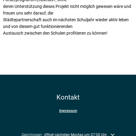
deren Unterstützung dieses Projekt nicht möglich gewesen wäre und
freuen uns sehr darauf, die
Städtepartnerschaft auch im nächsten Schuljahr wieder aktiv leben
und von diesem gut funktionierenden
Austausch zwischen den Schulen profitieren zu können!
Kontakt
Impressum
Klicken, um weitere Öffnungs- oder Schließzeiten auszublenden
Geschlossen:
öffnet nächsten Montag um 07:00 Uhr