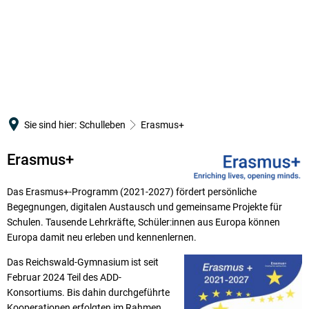
SCHULGEMEINSCHAFT
PÄDAGOGISCHES KONZEPT
Verwaltung
SCHULLEBEN
SERVICE
Leitbild
Schulleitung
Arbeitsgemeinschaften
Terminkalender
Orientierungsstufe
Infotag
Kollegium
Erasmus+
WebUntis
MSS
Schulelternbeirat
CertiLingua
IServ
Sie sind hier:
Schulleben
Erasmus+
Berufsorientierung
Bildung
Schülervertretung
MINT
Downloads
Fahrtenkonzept
Erasmus+
Erasmus+
Schulsozialarbeit
Mediation
Merch
Förderunterricht
Förderverein
Schulsanitätsdienst
Das Erasmus+-Programm (2021-2027) fördert persönliche
Begegnungen, digitalen Austausch und gemeinsame Projekte für
Örtlicher Personalrat am RWG
Schulpastoral
Schulen. Tausende Lehrkräfte, Schüler:innen aus Europa können
Europa damit neu erleben und kennenlernen.
Seewoog
Das Reichswald-Gymnasium ist seit
Februar 2024 Teil des ADD-
Konsortiums. Bis dahin durchgeführte
Kooperationen erfolgten im Rahmen