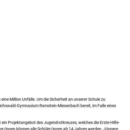
PÄDAGOGISCHES KONZEPT
SCHULLEBEN
Leitbild
Arbeitsgemeinschafte
Orientierungsstufe
Infotag
Erasmus+
MSS
CertiLingua
Berufsorientierung
Bildungspartner
MINT
Fahrtenkonzept
Mediation
Förderunterricht
Schulsanitätsdienst
Schulpastoral
ine Million Unfälle. Um die Sicherheit an unserer Schule zu
Seewoog
Reichswald-Gymnasium Ramstein-Miesenbach bereit, im Falle eines
t ein Projektangebot des Jugendrotkreuzes, welches die Erste-Hilfe-
ter/innen können alle Schüler/innen ab 14 Jahren werden. Jüngere