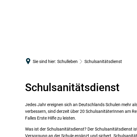
SCHULGEMEINSCHAFT
Verwaltung
Schulleitung
Kollegium
Sie sind hier:
Schulleben
Schulsanitätsdienst
Schulelternbeirat
Schülervertretung
Schulsanitätsdienst
Schulsozialarbeit
Förderverein
Jedes Jahr ereignen sich an Deutschlands Schulen mehr als e
Örtlicher Personalrat am RWG
verbessern, sind derzeit über 20 SchulsanitäterInnen am 
Falles Erste Hilfe zu leisten.
Was ist der Schulsanitätsdienst? Der Schulsanitätsdienst is
Versorgung an der Schule ergänzt und sichert. Schulsanitä