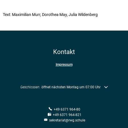
Text: Maximilian Murr, Dorothea May, Julia Wildenberg
Kontakt
Impressum
Klicken, um weitere Öffnungs- oder Schließzeiten auszublenden
Geschlossen:
öffnet nächsten Montag um 07:00 Uhr
+49 6371 964-80
+49 6371 964-821
sekretariat@rwg.schule