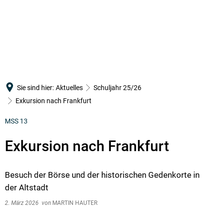
SCHULGEMEINSCHAFT
PÄDAGOGISCHES KONZEPT
Verwaltung
SCHULLEBEN
SERVICE
Leitbild
Schulleitung
Arbeitsgemeinschaften
Terminkalender
Orientierungsstufe
Infotag
Kollegium
Erasmus+
WebUntis
MSS
Schulelternbeirat
CertiLingua
IServ
Sie sind hier:
Aktuelles
Schuljahr 25/26
Berufsorientierung
Bildung
Schülervertretung
MINT
Downloads
Exkursion nach Frankfurt
Fahrtenkonzept
Schulsozialarbeit
Mediation
Merch
MSS 13
Förderunterricht
Förderverein
Schulsanitätsdienst
Exkursion nach Frankfurt
Örtlicher Personalrat am RWG
Schulpastoral
Seewoog
Besuch der Börse und der historischen Gedenkorte in
der Altstadt
2. März 2026
von
MARTIN HAUTER