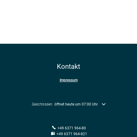
Kontakt
Impressum
Klicken, um weitere Öffnungs- oder Schließzeiten auszublenden
Geschlossen:
öffnet heute um 07:00 Uhr
+49 6371 964-80
+49 6371 964-821