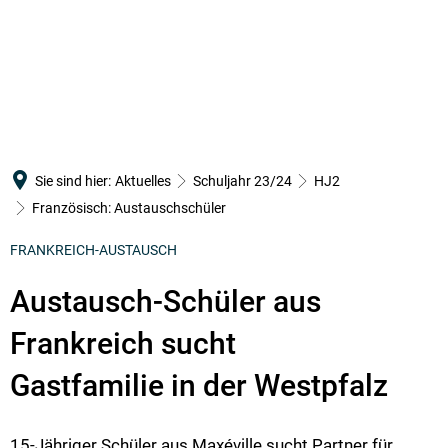
SCHULGEMEINSCHAFT
PÄDAGOGISCHES KONZEPT
Verwaltung
SCHULLEBEN
SERVICE
Leitbild
Schulleitung
Arbeitsgemeinschaften
Terminkalender
Orientierungsstufe
Infotag
Kollegium
Erasmus+
WebUntis
MSS
Schulelternbeirat
CertiLingua
IServ
Sie sind hier:
Aktuelles
Schuljahr 23/24
HJ2
Berufsorientierung
Bildung
Schülervertretung
MINT
Downloads
Französisch: Austauschschüler
Fahrtenkonzept
Schulsozialarbeit
Mediation
Merch
FRANKREICH-AUSTAUSCH
Förderunterricht
Förderverein
Schulsanitätsdienst
Austausch-Schüler aus
Örtlicher Personalrat am RWG
Schulpastoral
Frankreich sucht
Seewoog
Gastfamilie in der Westpfalz
15-Jähriger Schüler aus Maxéville sucht Partner für